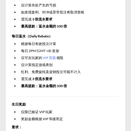
仅计算存款产生的亏损
如发现套利、对冲或异常投注将取消资格
需完成
3 倍流水要求
最高提款：返水金额的 100 倍
每日返水（Daily Rebate）
根据每日有效投注计算
每日 2PM (GMT +8) 发放
仅可在玩家的
VIP 页面
领取
仅计算指定游戏类别
红利、免费旋转及促销投注可能不计入
需完成
3 倍流水要求
最高提款：返水金额的 100 倍
生日奖励
仅限已验证 VIP 玩家
奖励金额根据 VIP 等级而定
要求：