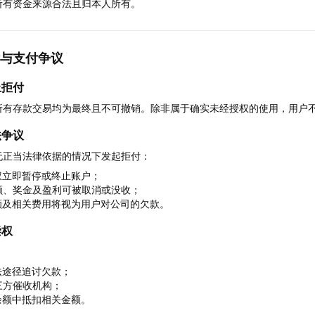
所有资金来源合法且归本人所有。
拒付与支付争议
禁止拒付
所有存款交易均为最终且不可撤销。除非属于确实未经授权的使用，用户
非法争议
无正当法律依据的情况下发起拒付：
有权立即暂停或终止账户；
余额、奖金及盈利可被取消或没收；
金额及相关费用将视为用户对公司的欠款。
偿权
：
合法途径追讨欠款；
第三方催收机构；
户余额中抵扣相关金额。