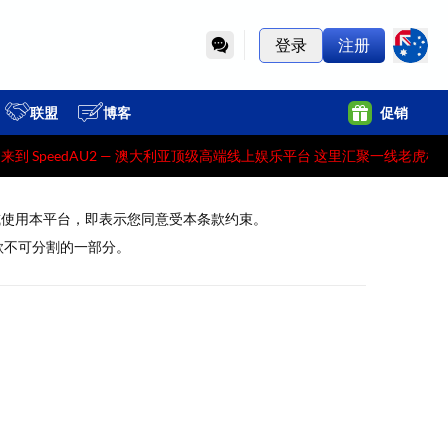
登录
注册
联盟
博客
促销
到 SpeedAU2 — 澳大利亚顶级高端线上娱乐平台 这里汇聚一线老虎机
访问或使用本平台，即表示您同意受本条款约束。
款不可分割的一部分。