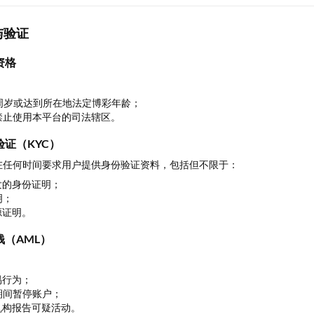
格与验证
用资格
18周岁或达到所在地法定博彩年龄；
于禁止使用本平台的司法辖区。
份验证（KYC）
在任何时间要求用户提供身份验证资料，包括但不限于：
签发的身份证明；
明；
来源证明。
洗钱（AML）
：
交易行为；
查期间暂停账户；
关机构报告可疑活动。