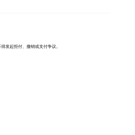
不得发起拒付、撤销或支付争议。