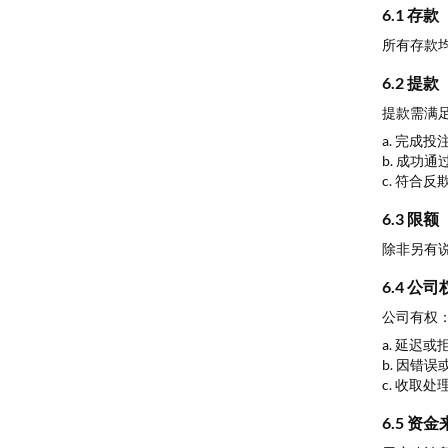
6.1 存款
所有存款
6.2 提款
提款需满
a. 完成
b. 成功
c. 符合
6.3 限额
除非另有
6.4 公
公司有权
a. 延迟
b. 因错
c. 收取
6.5 资