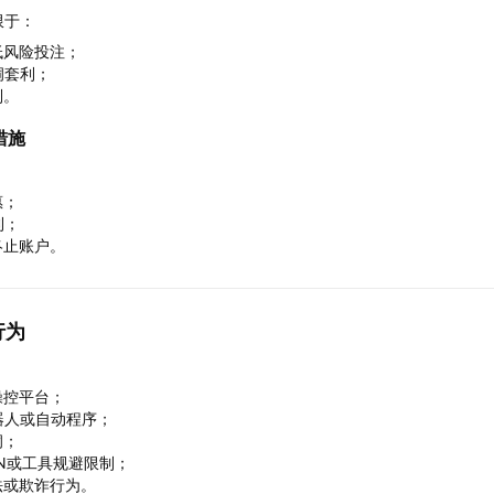
限于：
或低风险投注；
漏洞套利；
制。
理措施
：
惠；
利；
或终止账户。
行为
：
或操控平台；
机器人或自动程序；
洞；
VPN或工具规避限制；
非法或欺诈行为。