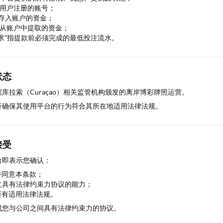
户”指用户注册的账号；
”指存入账户的资金；
款”指从账户中提取的资金；
注要求”指提款前必须完成的最低投注流水。
状态
库拉索（Curaçao）相关监管机构颁发的离岸博彩牌照运营。
行确保其使用平台的行为符合其所在地适用法律法规。
接受
台即表示您确认：
读并同意本条款；
订立具有法律约束力协议的能力；
守所有适用法律法规。
成您与公司之间具有法律约束力的协议。