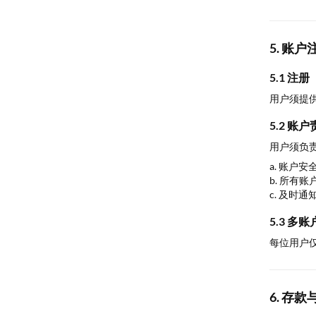
5. 账
5.1 注册
用户须提
5.2 账
用户须负
a. 账户安
b. 所有
c. 及时
5.3 多账
每位用户
6. 存