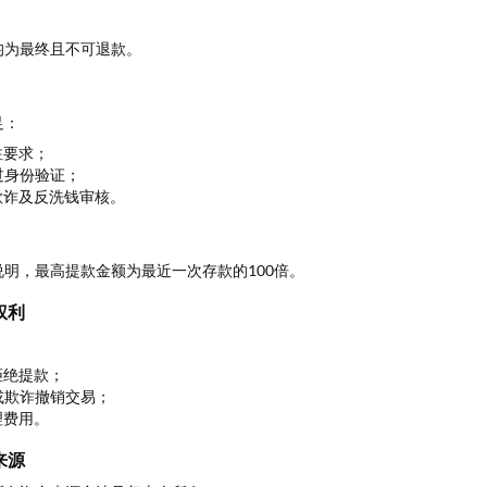
均为最终且不可退款。
足：
投注要求；
通过身份验证；
反欺诈及反洗钱审核。
说明，最高提款金额为最近一次存款的100倍。
司权利
：
或拒绝提款；
误或欺诈撤销交易；
处理费用。
金来源