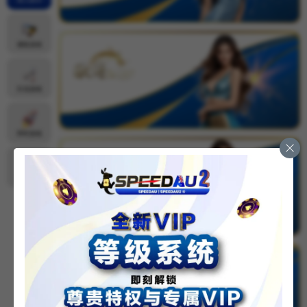
捕鱼游戏
扑克游戏
即时游戏
体育博弈