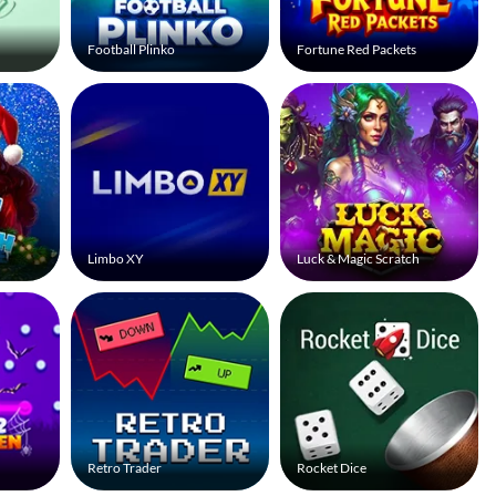
Football Plinko
Fortune Red Packets
Limbo XY
Luck & Magic Scratch
Retro Trader
Rocket Dice