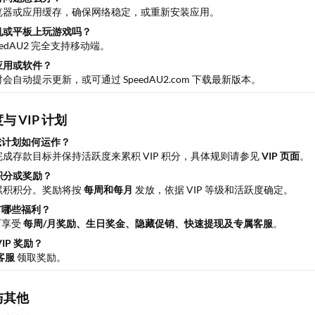
览器或应用缓存，确保网络稳定，或重新安装应用。
机或平板上玩游戏吗？
eedAU2 完全支持移动端。
应用或软件？
会自动提示更新，或可通过 SpeedAU2.com 下载最新版本。
度与 VIP 计划
忠诚计划如何运作？
成存款目标并保持活跃度来累积 VIP 积分，具体规则请参见
VIP 页面
。
积分或奖励？
累积积分。奖励将按
每周和每月
发放，依据 VIP 等级和活跃度确定。
员有哪些福利？
可享受
每周/月奖励、生日奖金、隐藏促销、快速提现及专属客服
。
IP 奖励？
客服
领取奖励。
合与其他