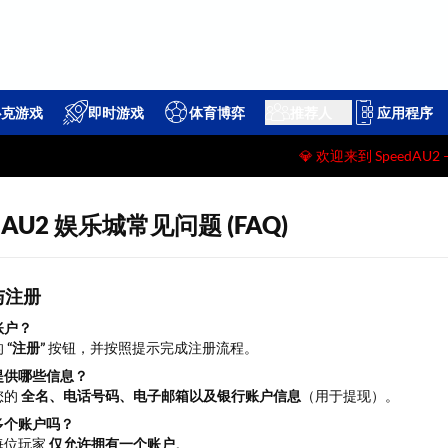
扑克游戏
即时游戏
体育博弈
推荐人
应用程序
💎 欢迎来到 SpeedA
dAU2 娱乐城常见问题 (FAQ)
户与注册
账户？
的
“注册”
按钮，并按照提示完成注册流程。
提供哪些信息？
您的
全名、电话号码、电子邮箱以及银行账户信息
（用于提现）。
多个账户吗？
每位玩家
仅允许拥有一个账户
。