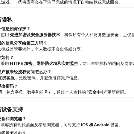
入游戏。一些供应商会在下注已完成的情况下自动结算或完成回合。
全与隐私
务信息如何保护？
2 使用
先进加密及安全服务器技术
，确保所有个人和财务数据安全，且仅
我的信息分享给第三方吗？
法律或监管要求外，个人数据不会出售或分享。
性如何？
2 采用
HTTPS 加密、网络防火墙和实时监控
，防止未经授权的访问及网络
账户被未经授权访问怎么办？
在线客服
，更改密码，并避免泄露账户信息。
更改密码？
码
（包含字母、数字和符号），通过个人资料的
“安全中心”
更新密码。
术与设备支持
设备和浏览器？
AU2 兼容所有现代桌面及移动浏览器，同时支持
iOS 和 Android
设备。
有问题怎么办？