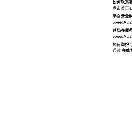
如何联系
点击首页
平台营业
SpeedAU
赌场在哪
SpeedAU
如何举报
通过
在线