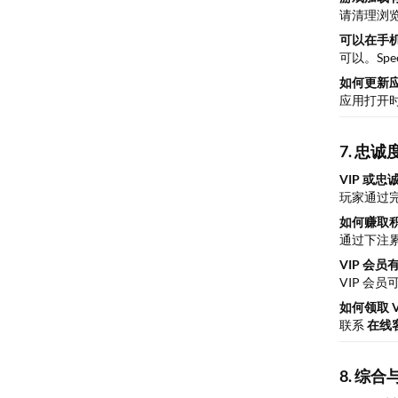
请清理浏
可以在手
可以。Sp
如何更新
应用打开时
7. 忠诚
VIP 或
玩家通过完
如何赚取
通过下注
VIP 会
VIP 会员
如何领取 V
联系
在线
8. 综